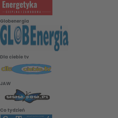
Globenergia
Dla ciebie tv
JAW
Co tydzień